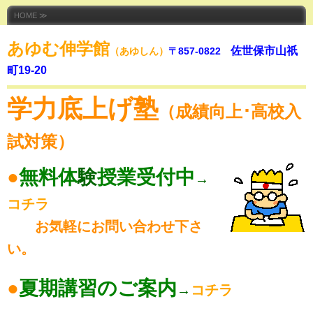
HOME ≫
あゆむ伸学館
佐世保市山祇
（あゆしん）
〒857-0822
町19-20
学力底上げ塾
（成績向上･高校入
試対策）
●
無料体
験
授業受付中
→
コチラ
お気軽にお問
い合
わせ下さ
い。
●
夏期講習のご案内
→
コチラ