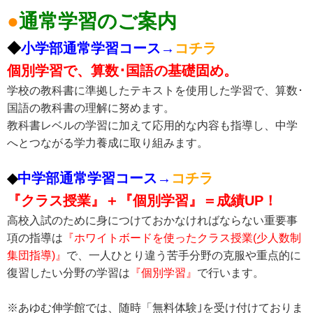
●
通常学習のご案内
◆
小学部通常学習コース→
コチラ
個別学習で、算数･国語の基礎固め。
学校の教科書に準拠したテキストを使用した学習で、算数･
国語の教科書の理解に努めます。
教科書レベルの学習に加えて応用的な内容も指導し、中学
へとつながる学力養成に取り組みます。
◆
中学部通常学習コース→
コチラ
『クラス授業』＋『個別学習』＝成績UP！
高校入試のために身につけておかなければならない重要事
項の指導は
『ホワイトボードを使ったクラス授業(少人数制
集団指導)』
で、一人ひとり違う苦手分野の克服や重点的に
復習したい分野の学習は
『個別学習
』
で行います。
※あゆむ伸学館では、随時「無料体験｣を受け付けておりま