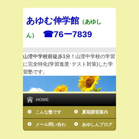
あゆむ伸学館
（
あゆし
☎76ー7839
ん）
山澄中学校前徒歩1分！
山澄中学校の学習
に完全特化(学習進度･テスト対策)した学
習塾です。
HOME
こんな塾です
夏期講習案内
メール問い合わ
あゆしんブログ
せ